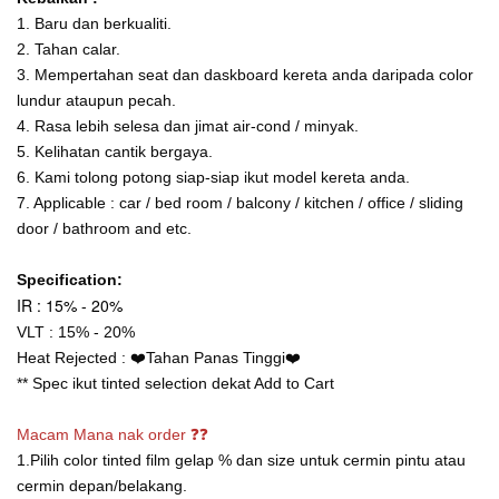
1. Baru dan berkualiti.
2. Tahan calar.
3. Mempertahan seat dan daskboard kereta anda daripada color
lundur ataupun pecah.
4. Rasa lebih selesa dan jimat air-cond / minyak.
5. Kelihatan cantik bergaya.
6. Kami tolong potong siap-siap ikut model kereta anda.
7. Applicable : car / bed room / balcony / kitchen / office / sliding
door / bathroom and etc.
Specification:
IR : 15% - 20%
VLT : 15% - 20%
Heat Rejected : ❤️Tahan Panas Tinggi❤️
** Spec ikut tinted selection dekat Add to Cart
Macam Mana nak order ❓❓
1.Pilih color tinted film gelap % dan size untuk cermin pintu atau
cermin depan/belakang.