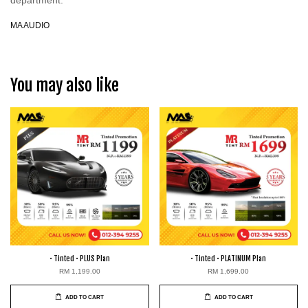
department.
MA AUDIO
You may also like
• Tinted • PLUS Plan
• Tinted • PLATINUM Plan
RM 1,199.00
RM 1,699.00
ADD TO CART
ADD TO CART