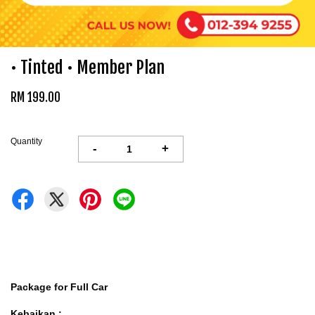
• Tinted • Member Plan
RM 199.00
Quantity
-
+
Package for Full Car
Kebaikan :